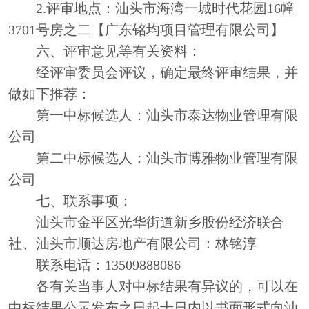
2.
评审地点：汕头市海湾一城时代花园
16
幢
3701
号房之二【广东铭均项目管理有限公司】
六、
评审意见等有关资料：
经评审委员会评议，确定最终评审结果，并
做如下推荐：
第一中标
候选人：汕头市泰达物业管理有限
公司
第二中标候选人：汕头市博雅物业管理有限
公司
七
、联系事项：
汕头市金平区光华街道新乡股份经济联合
社、汕头市顺达房地产有限公司
：林铭淳
联系电话：
13509888086
各有关当事人对中标结果有异议的，可
以在
中标结果公示发布之日起十日内以书面形式向汕